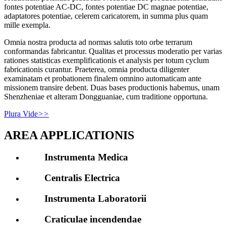
fontes potentiae AC-DC, fontes potentiae DC magnae potentiae,
adaptatores potentiae, celerem caricatorem, in summa plus quam
mille exempla.
Omnia nostra producta ad normas salutis toto orbe terrarum
conformandas fabricantur. Qualitas et processus moderatio per varias
rationes statisticas exemplificationis et analysis per totum cyclum
fabricationis curantur. Praeterea, omnia producta diligenter
examinatam et probationem finalem omnino automaticam ante
missionem transire debent. Duas bases productionis habemus, unam
Shenzheniae et alteram Dongguaniae, cum traditione opportuna.
Plura Vide
>>
AREA APPLICATIONIS
Instrumenta Medica
Centralis Electrica
Instrumenta Laboratorii
Craticulae incendendae