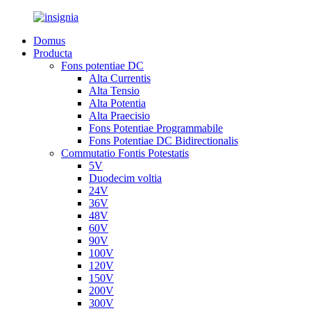
Domus
Producta
Fons potentiae DC
Alta Currentis
Alta Tensio
Alta Potentia
Alta Praecisio
Fons Potentiae Programmabile
Fons Potentiae DC Bidirectionalis
Commutatio Fontis Potestatis
5V
Duodecim voltia
24V
36V
48V
60V
90V
100V
120V
150V
200V
300V