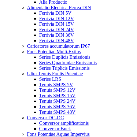
Alia Productio
Alimentatio Electrica Ferrea DIN
Ferrivia DIN 5V
Ferrivia DIN 12V
Ferrivia DIN 15V
Ferrivia DIN 24V
Ferrivia DIN 36V
Ferrivia DIN 48V
Caricatores accumulatorum IP67
Fons Potentiae Multi-Exitus
Series Duplicis Emissionis
Series Quadruplae Emissionis
Series Triplicis Emissionis
Ultra Tenuis Fontis Potentiae
Series LRS
Tenuis SMPS 5V
Tenuis SMPS 12V
Tenuis SMPS 15V
Tenuis SMPS 24V
Tenuis SMPS 36V
Tenuis SMPS 48V
Conversor DC-DC
Conversor amplificationis
Conversor Buck
Fons Potentiae Aquae Impervius