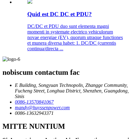
Quid est DC DC et PDU?
DC/DC et PDU duo sunt elementa magni
momenti in systemate electrico vehiculorum
novae energiae (EV), quorum utraque functiones
et munera diversa habet: 1. DC/DC (currentis
continua/directa ...
nobiscum contactum fac
E Building, Songyuan Technopolis, Zhangge Community,
Fucheng Street, Longhua District, Shenzhen, Guangdong,
Sinis
0086-13570841067
mandy@huyssenpower.com
0086-13632943371
MITTE NUNTIUM