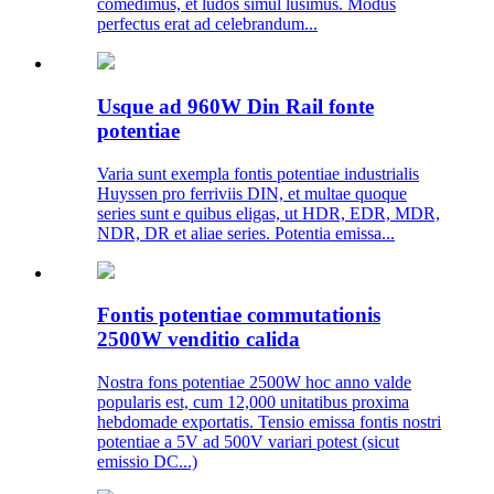
comedimus, et ludos simul lusimus. Modus
perfectus erat ad celebrandum...
Usque ad 960W Din Rail fonte
potentiae
Varia sunt exempla fontis potentiae industrialis
Huyssen pro ferriviis DIN, et multae quoque
series sunt e quibus eligas, ut HDR, EDR, MDR,
NDR, DR et aliae series. Potentia emissa...
Fontis potentiae commutationis
2500W venditio calida
Nostra fons potentiae 2500W hoc anno valde
popularis est, cum 12,000 unitatibus proxima
hebdomade exportatis. Tensio emissa fontis nostri
potentiae a 5V ad 500V variari potest (sicut
emissio DC...)