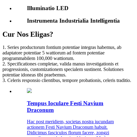
Illuminatio LED
Instrumenta Industrialia Intelligentia
Cur Nos Eligas?
1. Series productorum fontium potentiae integras habemus, ab
adaptatore potentiae 5 wattiorum ad fontem potentiae
programmabilem 100,000 wattiorum.
2. Specificationes completae, valida manus investigationis et
progressionis, customizationem specialem sustinent. Solutiones
potentiae idoneas tibi praebemus.
3. Celeris responsio clientibus, tempore probationis, celeris traditio.
Tempus Ioculare Festi Navium
Draconum
Hac post meridiem, societas nostra iucundam
actionem Festi Navium Draconum habuit.
Didicimus fasciculos florum facere, zongzi