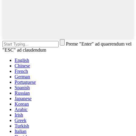
Preme "Enter" ad quaerendum vel
"ESC" ad claudendum
English
Chinese
French
German
Portuguese
Spanish
Russian
Japanese
Korean
Arabic
Irish
Greek
Turkish
Italian