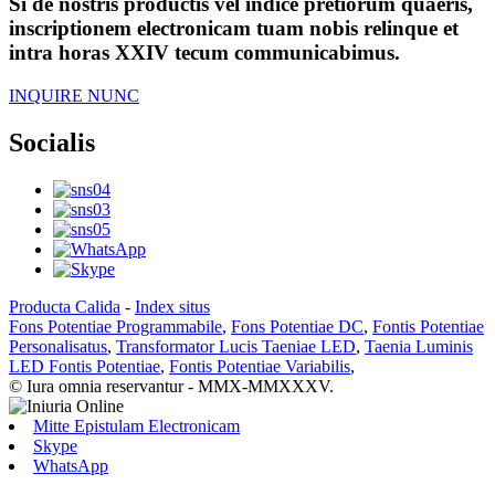
Si de nostris productis vel indice pretiorum quaeris,
inscriptionem electronicam tuam nobis relinque et
intra horas XXIV tecum communicabimus.
INQUIRE NUNC
Socialis
Producta Calida
-
Index situs
Fons Potentiae Programmabile
,
Fons Potentiae DC
,
Fontis Potentiae
Personalisatus
,
Transformator Lucis Taeniae LED
,
Taenia Luminis
LED Fontis Potentiae
,
Fontis Potentiae Variabilis
,
© Iura omnia reservantur - MMX-MMXXXV.
Mitte Epistulam Electronicam
Skype
WhatsApp