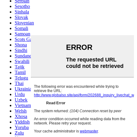
Serbian
Sesotho
Sinhala
Slovak
Slovenian
Somali
Samoan
Scots Gaelic
Shona
Sindhi
Sundanese
Swahili
Tajik
Tamil
Telugu
Thai
Ukrainian
Urdu
Uzbek
Vietnamese
Welsh
Xhosa
Yiddish
Yoruba
Zulu