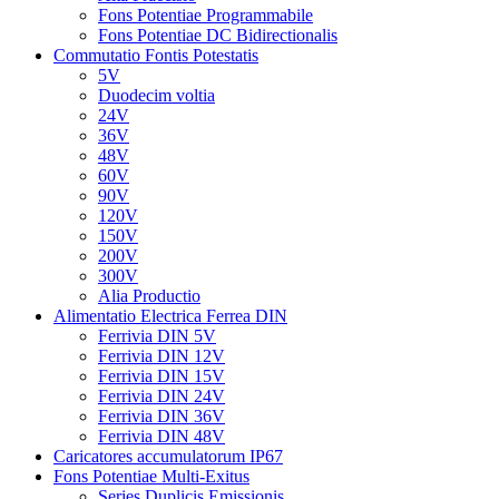
Fons Potentiae Programmabile
Fons Potentiae DC Bidirectionalis
Commutatio Fontis Potestatis
5V
Duodecim voltia
24V
36V
48V
60V
90V
120V
150V
200V
300V
Alia Productio
Alimentatio Electrica Ferrea DIN
Ferrivia DIN 5V
Ferrivia DIN 12V
Ferrivia DIN 15V
Ferrivia DIN 24V
Ferrivia DIN 36V
Ferrivia DIN 48V
Caricatores accumulatorum IP67
Fons Potentiae Multi-Exitus
Series Duplicis Emissionis