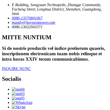
E Building, Songyuan Technopolis, Zhangge Community,
Fucheng Street, Longhua District, Shenzhen, Guangdong,
Sinis
0086-13570841067
mandy@huyssenpower.com
0086-13632943371
MITTE NUNTIUM
Si de nostris productis vel indice pretiorum quaeris,
inscriptionem electronicam tuam nobis relinque et
intra horas XXIV tecum communicabimus.
INQUIRE NUNC
Socialis