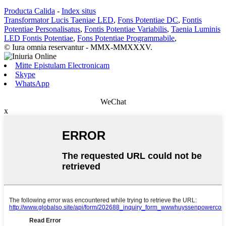
Producta Calida
-
Index situs
Transformator Lucis Taeniae LED
,
Fons Potentiae DC
,
Fontis
Potentiae Personalisatus
,
Fontis Potentiae Variabilis
,
Taenia Luminis
LED Fontis Potentiae
,
Fons Potentiae Programmabile
,
© Iura omnia reservantur - MMX-MMXXXV.
Mitte Epistulam Electronicam
Skype
WhatsApp
WeChat
x