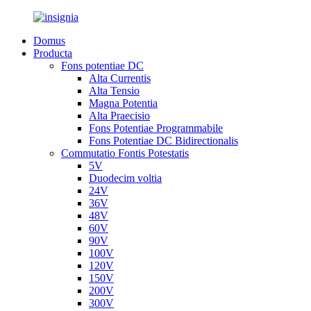
Domus
Producta
Fons potentiae DC
Alta Currentis
Alta Tensio
Magna Potentia
Alta Praecisio
Fons Potentiae Programmabile
Fons Potentiae DC Bidirectionalis
Commutatio Fontis Potestatis
5V
Duodecim voltia
24V
36V
48V
60V
90V
100V
120V
150V
200V
300V