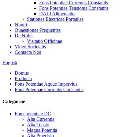
Fons Potentiae Currentis Constantis
Fons Potentiae Tensionis Constantis
DALI Alimentatio
Stationes Electricae Portatiles
Nuntii
Quaestiones Frequentes
De Nobis
Visitatio Officinae
Video Societatis
Contacta Nos
English
Domus
Producta
Fons Potentiae Aquae Impervius
Fons Potentiae Currentis Constantis
Categoriae
Fons potentiae DC
Alta Currentis
Alta Tensio
Magna Potentia
Alta Praecisio