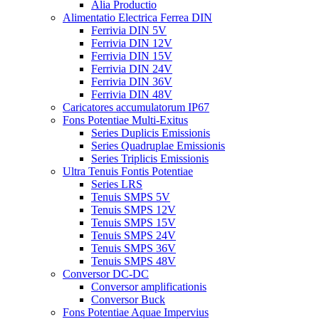
Alia Productio
Alimentatio Electrica Ferrea DIN
Ferrivia DIN 5V
Ferrivia DIN 12V
Ferrivia DIN 15V
Ferrivia DIN 24V
Ferrivia DIN 36V
Ferrivia DIN 48V
Caricatores accumulatorum IP67
Fons Potentiae Multi-Exitus
Series Duplicis Emissionis
Series Quadruplae Emissionis
Series Triplicis Emissionis
Ultra Tenuis Fontis Potentiae
Series LRS
Tenuis SMPS 5V
Tenuis SMPS 12V
Tenuis SMPS 15V
Tenuis SMPS 24V
Tenuis SMPS 36V
Tenuis SMPS 48V
Conversor DC-DC
Conversor amplificationis
Conversor Buck
Fons Potentiae Aquae Impervius