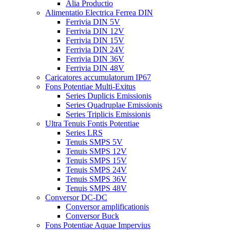
Alia Productio
Alimentatio Electrica Ferrea DIN
Ferrivia DIN 5V
Ferrivia DIN 12V
Ferrivia DIN 15V
Ferrivia DIN 24V
Ferrivia DIN 36V
Ferrivia DIN 48V
Caricatores accumulatorum IP67
Fons Potentiae Multi-Exitus
Series Duplicis Emissionis
Series Quadruplae Emissionis
Series Triplicis Emissionis
Ultra Tenuis Fontis Potentiae
Series LRS
Tenuis SMPS 5V
Tenuis SMPS 12V
Tenuis SMPS 15V
Tenuis SMPS 24V
Tenuis SMPS 36V
Tenuis SMPS 48V
Conversor DC-DC
Conversor amplificationis
Conversor Buck
Fons Potentiae Aquae Impervius