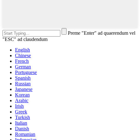
Preme "Enter" ad quaerendum vel
"ESC" ad claudendum
English
Chinese
French
German
Portuguese
Spanish
Russian
Japanese
Korean
Arabic
Irish
Greek
Turkish
Italian
Danish
Romanian
Indonesian