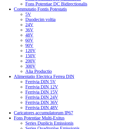
Fons Potentiae DC Bidirectionalis
Commutatio Fontis Potestatis
5V
Duodecim voltia
24V
36V
48V
60V
90V
120V
150V
200V
300V
Alia Productio
Alimentatio Electrica Ferrea DIN
Ferrivia DIN 5V
Ferrivia DIN 12V
Ferrivia DIN 15V
Ferrivia DIN 24V
Ferrivia DIN 36V
Ferrivia DIN 48V
Caricatores accumulatorum IP67
Fons Potentiae Multi-Exitus
Series Duplicis Emissionis
Series Quadruplae Emissionis