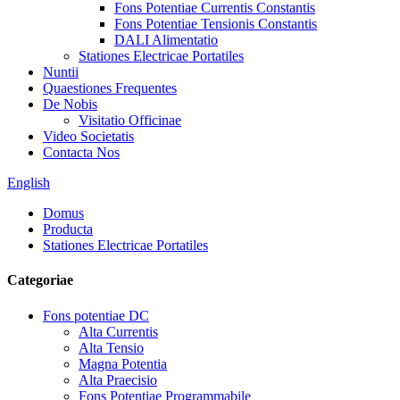
Fons Potentiae Currentis Constantis
Fons Potentiae Tensionis Constantis
DALI Alimentatio
Stationes Electricae Portatiles
Nuntii
Quaestiones Frequentes
De Nobis
Visitatio Officinae
Video Societatis
Contacta Nos
English
Domus
Producta
Stationes Electricae Portatiles
Categoriae
Fons potentiae DC
Alta Currentis
Alta Tensio
Magna Potentia
Alta Praecisio
Fons Potentiae Programmabile