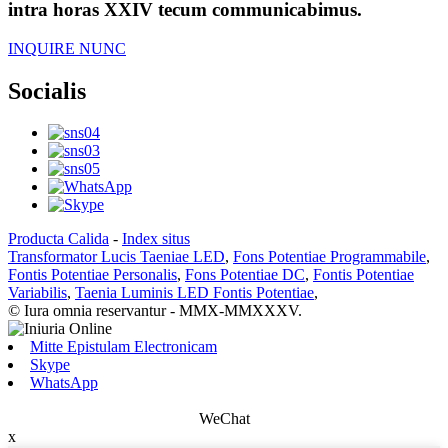
intra horas XXIV tecum communicabimus.
INQUIRE NUNC
Socialis
Producta Calida
-
Index situs
Transformator Lucis Taeniae LED
,
Fons Potentiae Programmabile
,
Fontis Potentiae Personalis
,
Fons Potentiae DC
,
Fontis Potentiae
Variabilis
,
Taenia Luminis LED Fontis Potentiae
,
© Iura omnia reservantur - MMX-MMXXXV.
Mitte Epistulam Electronicam
Skype
WhatsApp
WeChat
x