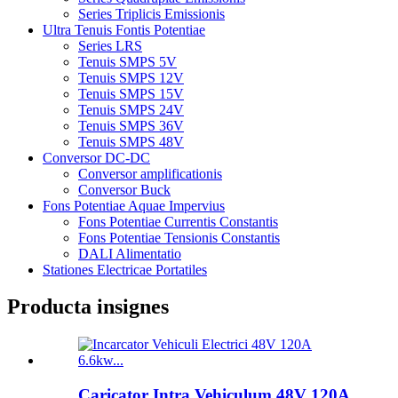
Series Triplicis Emissionis
Ultra Tenuis Fontis Potentiae
Series LRS
Tenuis SMPS 5V
Tenuis SMPS 12V
Tenuis SMPS 15V
Tenuis SMPS 24V
Tenuis SMPS 36V
Tenuis SMPS 48V
Conversor DC-DC
Conversor amplificationis
Conversor Buck
Fons Potentiae Aquae Impervius
Fons Potentiae Currentis Constantis
Fons Potentiae Tensionis Constantis
DALI Alimentatio
Stationes Electricae Portatiles
Producta insignes
Caricator Intra Vehiculum 48V 120A