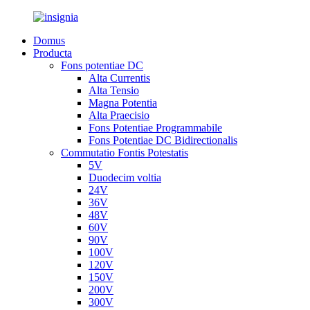
Domus
Producta
Fons potentiae DC
Alta Currentis
Alta Tensio
Magna Potentia
Alta Praecisio
Fons Potentiae Programmabile
Fons Potentiae DC Bidirectionalis
Commutatio Fontis Potestatis
5V
Duodecim voltia
24V
36V
48V
60V
90V
100V
120V
150V
200V
300V